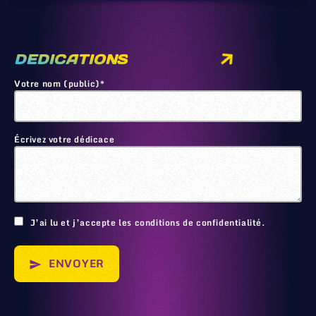
DEDICATIONS
Votre nom (public)*
Écrivez votre dédicace
🙂
J’ai lu et j’accepte les conditions de confidentialité.
ENVOYER
send