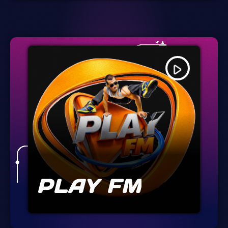
play_arrow
PLAY FM