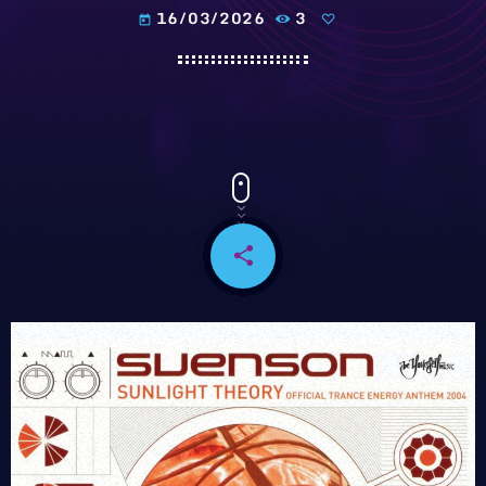
16/03/2026
3
today
share
email