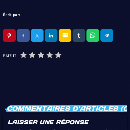
Écrit par:
email
RATE IT
COMMENTAIRES D’ARTICLES (0
LAISSER UNE RÉPONSE