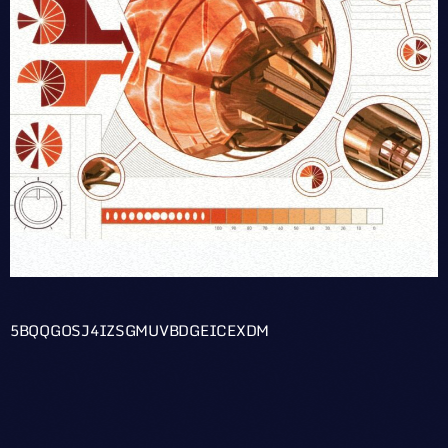
5BQQGOSJ4IZSGMUVBDGEICEXDM