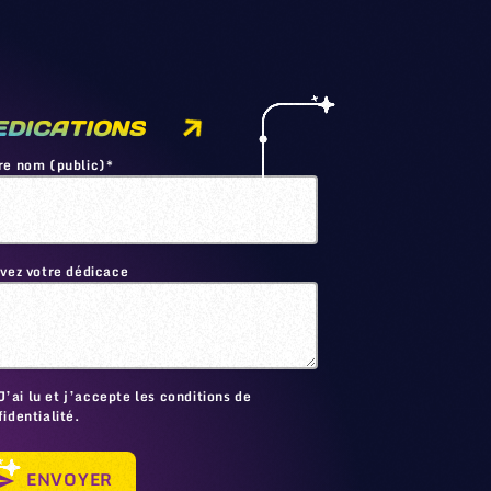
EDICATIONS
re nom (public)*
ivez votre dédicace
🙂
J’ai lu et j’accepte les conditions de
identialité.
ENVOYER
send