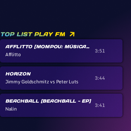
TOP LIST PLAY FM
AFFLITTO [MOMPOU: MÚSICA
3:51
CALLADA]
Afflitto
HORIZON
3:44
Jimmy Goldschmitz vs Peter Luts
BEACHBALL [BEACHBALL - EP]
3:41
Nalin