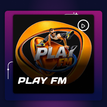
play_arrow
PLAY FM