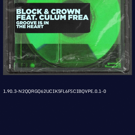
1.90.3-N2QQRGQ62UCIK5FL6FSCIBQVPE.0.1-0