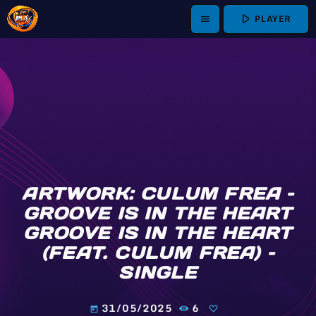
play_arrow
PLAYER
menu
ARTWORK: CULUM FREA –
GROOVE IS IN THE HEART
GROOVE IS IN THE HEART
(FEAT. CULUM FREA) –
SINGLE
31/05/2025
6
today