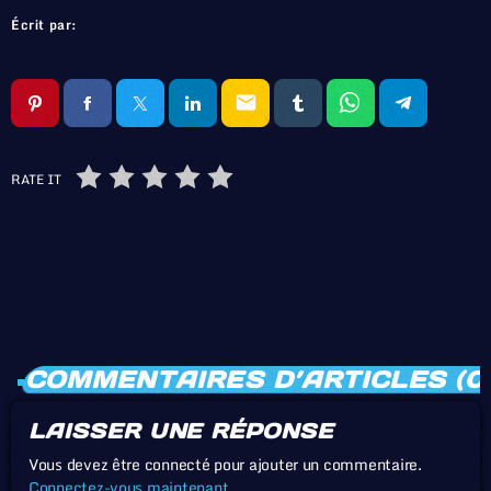
Écrit par:
email
RATE IT
COMMENTAIRES D’ARTICLES (0
LAISSER UNE RÉPONSE
Vous devez être connecté pour ajouter un commentaire.
Connectez-vous maintenant