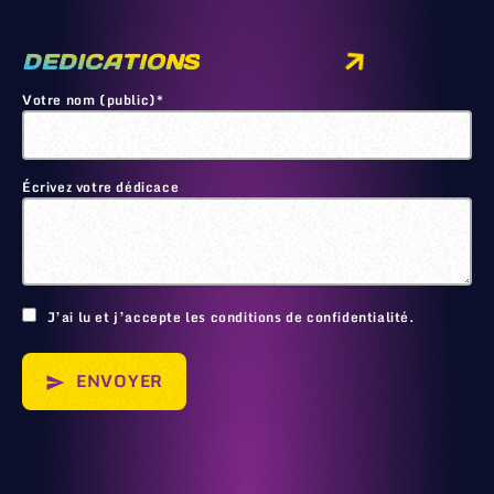
DEDICATIONS
Votre nom (public)*
Écrivez votre dédicace
🙂
J’ai lu et j’accepte les conditions de confidentialité.
ENVOYER
send