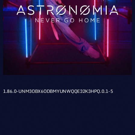
1.86.0-UNM3OBX6ODBMYUNWQQE32K3HPQ.0.1-5