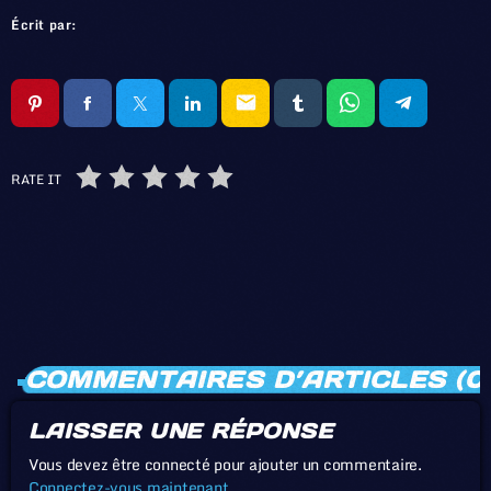
Écrit par:
email
RATE IT
COMMENTAIRES D’ARTICLES (0
LAISSER UNE RÉPONSE
Vous devez être connecté pour ajouter un commentaire.
Connectez-vous maintenant