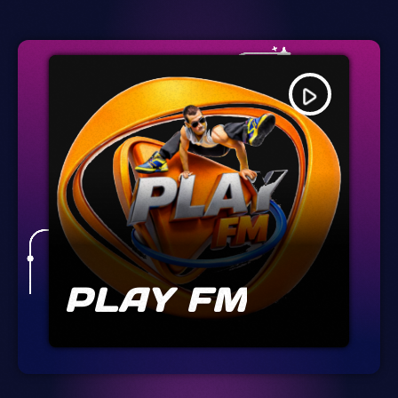
play_arrow
PLAY FM