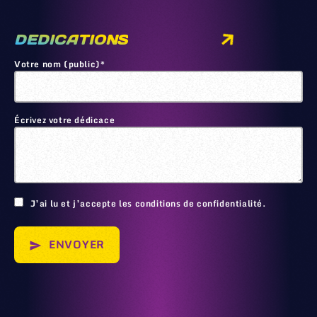
DEDICATIONS
Votre nom (public)*
Écrivez votre dédicace
🙂
J’ai lu et j’accepte les conditions de confidentialité.
ENVOYER
send