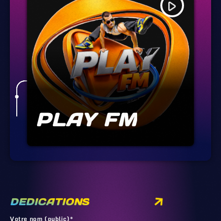
play_arrow
PLAY FM
DEDICATIONS
Votre nom (public)*