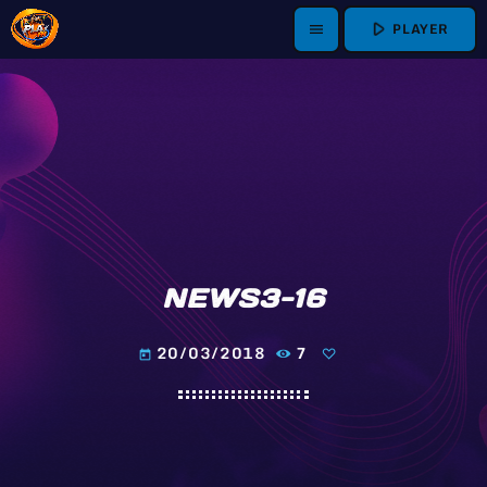
play_arrow
PLAYER
menu
NEWS3-16
20/03/2018
7
today