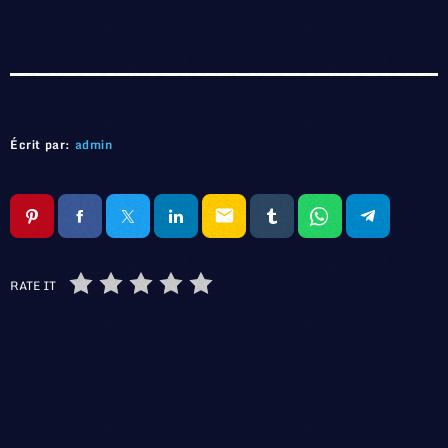
Écrit par:
admin
email
RATE IT