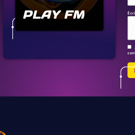
PLAY FM
Écr
conf