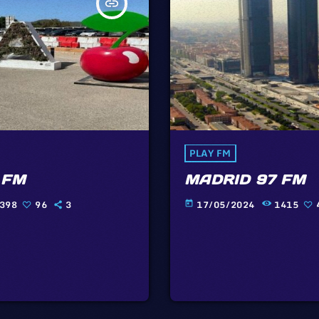
insert_link
PLAY FM
 FM
MADRID 97 FM
398
96
3
17/05/2024
1415
today