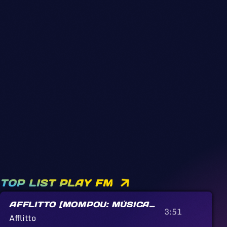
TOP LIST PLAY FM
AFFLITTO [MOMPOU: MÚSICA
3:51
CALLADA]
Afflitto