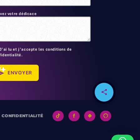
ivez votre dédicace
🙂
J’ai lu et j’accepte les conditions de
identialité.
ENVOYER
send
share
email
128
CONFIDENTIALITÉ