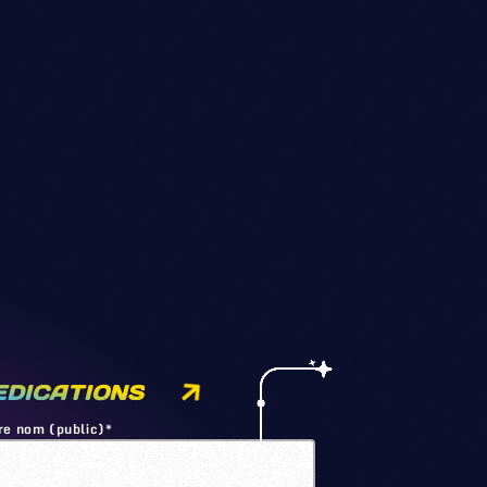
EDICATIONS
re nom (public)*