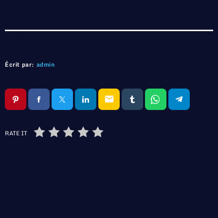
Écrit par:
admin
email
RATE IT