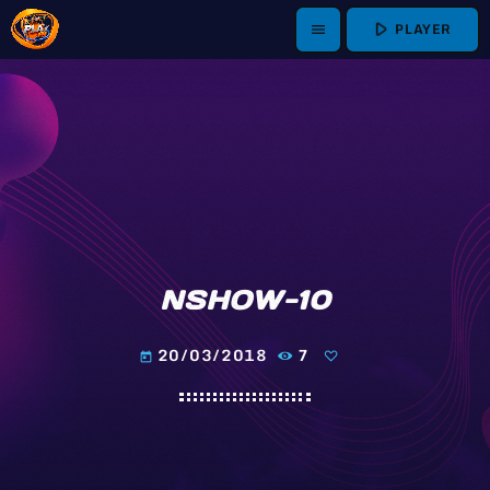
play_arrow
PLAYER
menu
NSHOW-10
20/03/2018
7
today