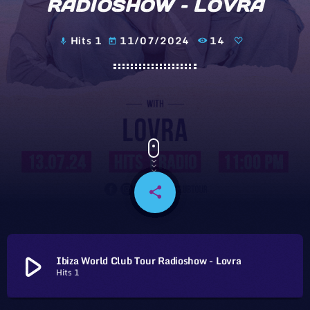
RADIOSHOW – LOVRA
Hits 1
11/07/2024
14
mic
today
share
email
play_arrow
Ibiza World Club Tour Radioshow - Lovra
Hits 1