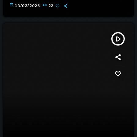
today
13/02/2025
22
play_arrow