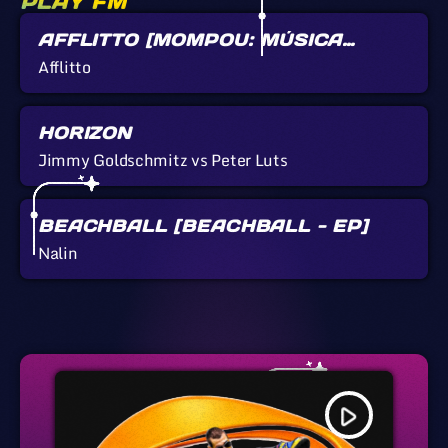
PLAY FM
AFFLITTO [MOMPOU: MÚSICA
CALLADA]
Afflitto
HORIZON
Jimmy Goldschmitz vs Peter Luts
BEACHBALL [BEACHBALL - EP]
Nalin
play_arrow