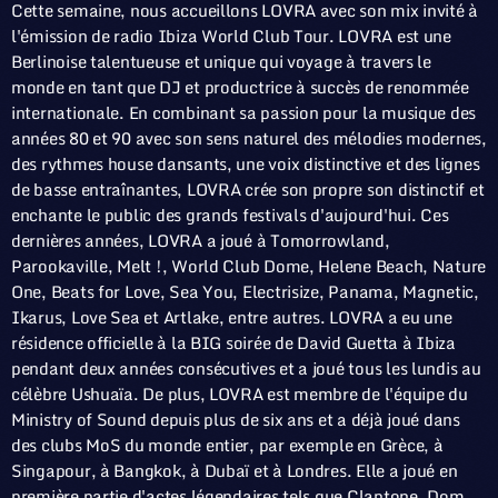
Cette semaine, nous accueillons LOVRA avec son mix invité à
l'émission de radio Ibiza World Club Tour. LOVRA est une
Berlinoise talentueuse et unique qui voyage à travers le
monde en tant que DJ et productrice à succès de renommée
internationale. En combinant sa passion pour la musique des
années 80 et 90 avec son sens naturel des mélodies modernes,
des rythmes house dansants, une voix distinctive et des lignes
de basse entraînantes, LOVRA crée son propre son distinctif et
enchante le public des grands festivals d'aujourd'hui. Ces
dernières années, LOVRA a joué à Tomorrowland,
Parookaville, Melt !, World Club Dome, Helene Beach, Nature
One, Beats for Love, Sea You, Electrisize, Panama, Magnetic,
Ikarus, Love Sea et Artlake, entre autres. LOVRA a eu une
résidence officielle à la BIG soirée de David Guetta à Ibiza
pendant deux années consécutives et a joué tous les lundis au
célèbre Ushuaïa. De plus, LOVRA est membre de l'équipe du
Ministry of Sound depuis plus de six ans et a déjà joué dans
des clubs MoS du monde entier, par exemple en Grèce, à
Singapour, à Bangkok, à Dubaï et à Londres. Elle a joué en
première partie d'actes légendaires tels que Claptone, Dom