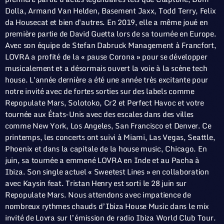
Dolla, Armand Van Helden, Basement Jaxx, Todd Terry, Felix
da Housecat et bien d'autres. En 2019, elle a même joué en
première partie de David Guetta lors de sa tournée en Europe.
Avec son équipe de Stefan Dabruck Management à Francfort,
LOVRA a profité de la « pause Corona » pour se développer
musicalement et a désormais ouvert la voie à la scène tech
house. L'année dernière a été une année très excitante pour
notre invité avec de fortes sorties sur des labels comme
Repopulate Mars, Solotoko, Cr2 et Perfect Havoc et votre
tournée aux États-Unis avec des escales dans des villes
comme New York, Los Angeles, San Francisco et Denver. Ce
printemps, les concerts ont suivi à Miami, Las Vegas, Seattle,
Phoenix et dans la capitale de la house music, Chicago. En
juin, sa tournée a emmené LOVRA en Inde et au Pacha à
Ibiza. Son single actuel « Sweetest Lines » en collaboration
avec Kaysin feat. Tristan Henry est sorti le 28 juin sur
Repopulate Mars. Nous attendons avec impatience de
nombreux rythmes chauds d’Ibiza House Music dans le mix
invité de Lovra sur l’émission de radio Ibiza World Club Tour.