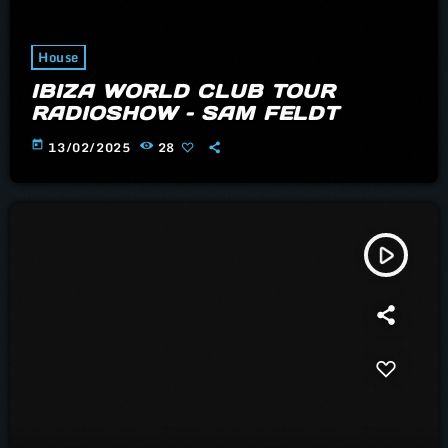
House
IBIZA WORLD CLUB TOUR
RADIOSHOW – SAM FELDT
today
13/02/2025
28
play_arrow