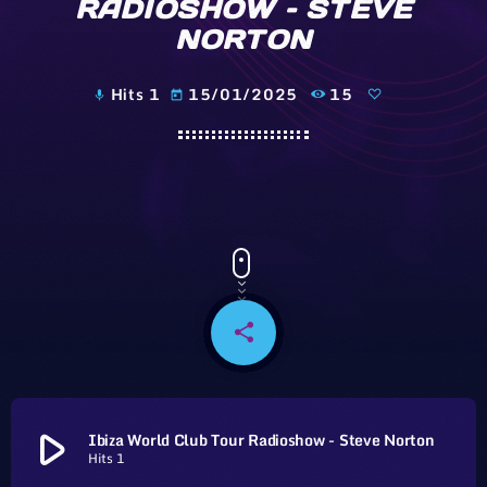
RADIOSHOW – STEVE
NORTON
Hits 1
15/01/2025
15
mic
today
share
email
play_arrow
Ibiza World Club Tour Radioshow - Steve Norton
Hits 1