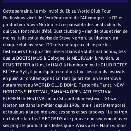
Cette semaine, le mix invité du Ibiza World Club Tour
Radioshow vient de l'extrême nord de l'Allemagne. Le DJ et
producteur Steve Norton est responsable des beats chauds
qui vous font rêver d'été. Just clubbing – rien de plus et rien de
moins, telle est la devise de Steve Norton, qui donne vie à
chaque club avec ses DJ sets contagieux et inspire les
festivaliers ! En plus des réservations de clubs nationaux, tels
que le BOOTSHAUS à Cologne, le NEURAUM à Munich, le
EINS TIEFER à Ulm, le HALO à Hambourg ou le CLUB ROTES
KLIFF à Sylt, il joue également dans tous les grands festivals
en plein air d'Allemagne ! En tant qu'artiste, on le retrouve
notamment au WORLD CLUB DOME, Tante Mia Tanzt, NEW
HORIZONS FESTIVAL, PANAMA OPEN AIR FESTIVAL,
ELEMENTS FESTIVAL et au Strandfieber Festival ! Steve
Norton est dans le métier depuis 1986, mais il est intemporel
et toujours à la pointe avec ses sons et ses grooves ! Le patron
du label « lautlos ! RECORDS » le prouve non seulement avec
ses propres productions telles que « Weak » et « Nami », mais