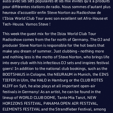
aussi avec ses sets populaires et les mix invités qu'il a produits
pour différentes stations de radio. Nous sommes d'autant plus
heureux d'accueillir enfin Steve Norton au Radioshow de
l'Ibiza World Club Tour avec son excellent set Afro-House et
Tech-House. Vamos Steve !
This week the guest mix for the Ibiza World Club Tour
Radioshow comes from the far north of Germany. The DJ and
producer Steve Norton is responsible for the hot beats that
make you dream of summer. Just clubbing – nothing more
and nothing less is the motto of Steve Norton, who brings life
into every club with his infectious DJ sets and inspires festival
goers! In addition to the national club bookings, such as the
BOOTSHAUS in Cologne, the NEURAUM in Munich, the EINS
TIEFER in Ulm, the HALO in Hamburg or the CLUB ROTES
KLIFF on Sylt, he also plays at all important open-air
festivals in Germany! As an artist, he can be found in the
lineup of WORLD CLUB DOME, Tante Mia Tanzt, NEW
HORIZONS FESTIVAL, PANAMA OPEN AIR FESTIVAL,
ELEMENTS FESTIVAL and the Strandfieber Festival, among