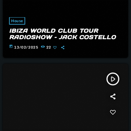
House
IBIZA WORLD CLUB TOUR
RADIOSHOW – JACK COSTELLO
today
13/02/2025
22
play_arrow