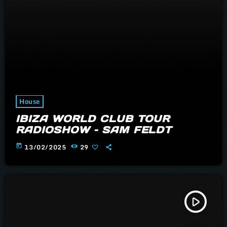
House
IBIZA WORLD CLUB TOUR
RADIOSHOW – SAM FELDT
today
13/02/2025
29
play_arrow