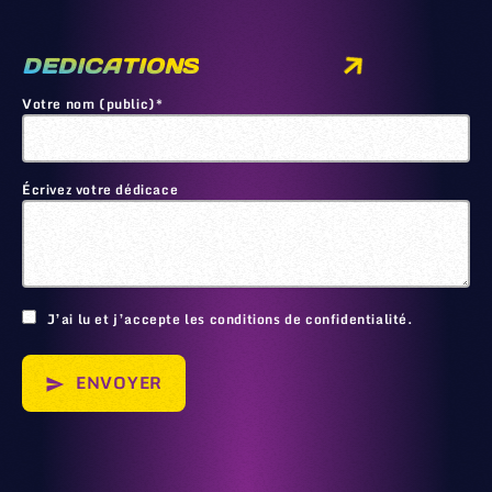
DEDICATIONS
Votre nom (public)*
Écrivez votre dédicace
🙂
J’ai lu et j’accepte les conditions de confidentialité.
ENVOYER
send