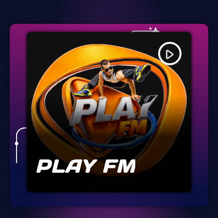
play_arrow
PLAY FM