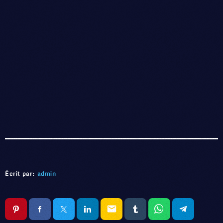
Écrit par:
admin
email