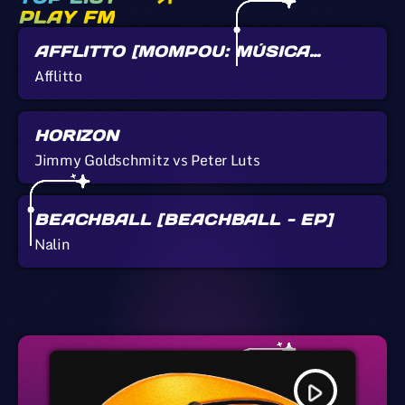
PLAY FM
AFFLITTO [MOMPOU: MÚSICA
CALLADA]
Afflitto
HORIZON
Jimmy Goldschmitz vs Peter Luts
BEACHBALL [BEACHBALL - EP]
Nalin
play_arrow