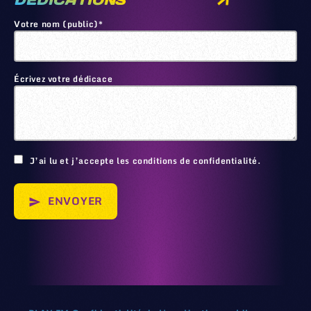
DEDICATIONS
Votre nom (public)*
Écrivez votre dédicace
🙂
J’ai lu et j’accepte les conditions de confidentialité.
ENVOYER
send