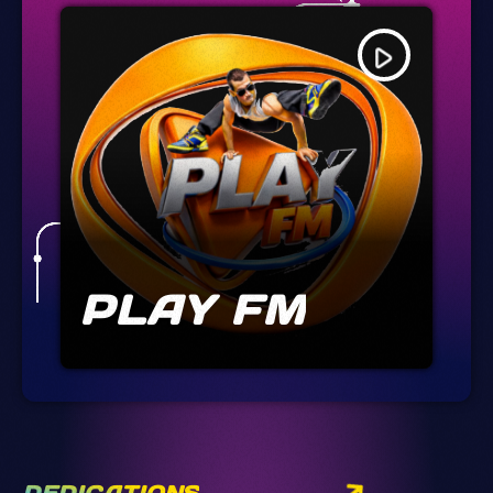
play_arrow
PLAY FM