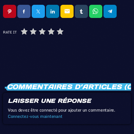
email
RATE IT
COMMENTAIRES D’ARTICLES (0
LAISSER UNE RÉPONSE
Vous devez être connecté pour ajouter un commentaire.
Connectez-vous maintenant