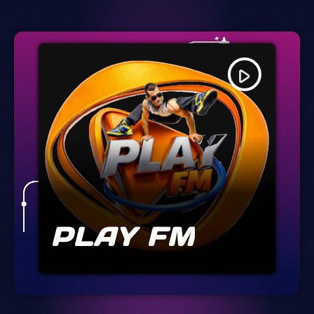
play_arrow
PLAY FM