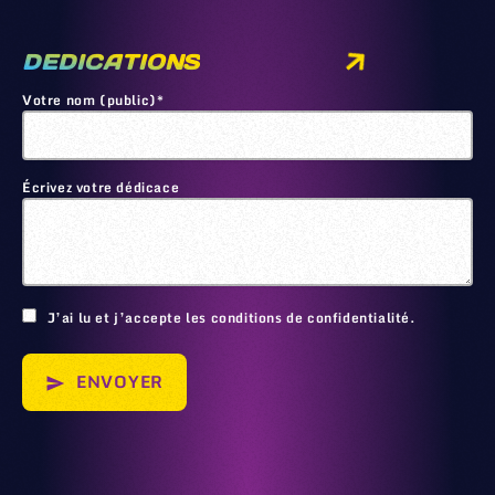
DEDICATIONS
Votre nom (public)*
Écrivez votre dédicace
🙂
J’ai lu et j’accepte les conditions de confidentialité.
ENVOYER
send