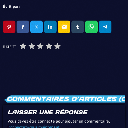
Écrit par:
email
RATE IT
COMMENTAIRES D’ARTICLES (0
LAISSER UNE RÉPONSE
Vous devez être connecté pour ajouter un commentaire.
Connectez-vous maintenant