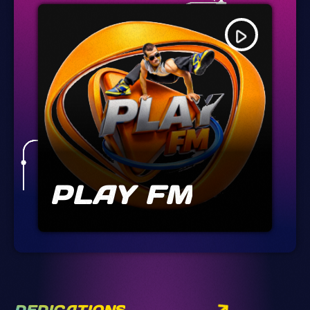
play_arrow
PLAY FM