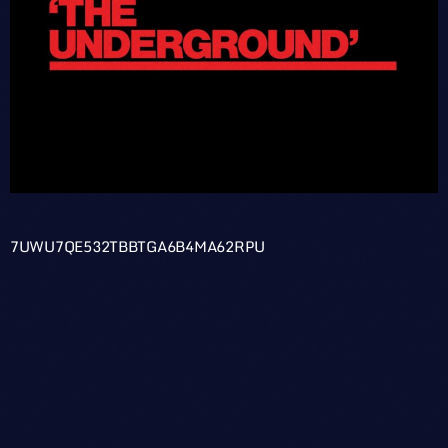
7UWU7QE532TBBTGA6B4MA62RPU