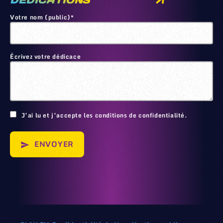
DEDICATIONS
Votre nom (public)*
Écrivez votre dédicace
🙂
J’ai lu et j’accepte les conditions de confidentialité.
ENVOYER
send