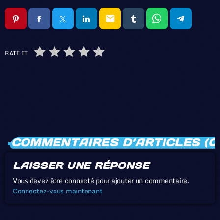
email
RATE IT
COMMENTAIRES D’ARTICLES (0
LAISSER UNE RÉPONSE
Vous devez être connecté pour ajouter un commentaire.
Connectez-vous maintenant