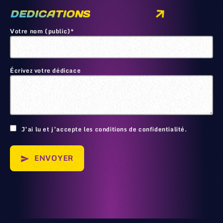
DEDICATIONS
Votre nom (public)*
Écrivez votre dédicace
🙂
J’ai lu et j’accepte les conditions de confidentialité.
ENVOYER
send