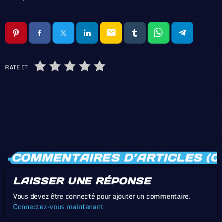
email
RATE IT
COMMENTAIRES D’ARTICLES (0
LAISSER UNE RÉPONSE
Vous devez être connecté pour ajouter un commentaire.
Connectez-vous maintenant