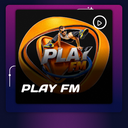
play_arrow
PLAY FM