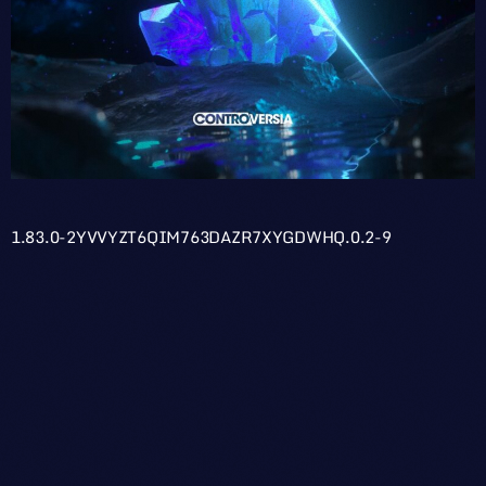
1.83.0-2YVVYZT6QIM763DAZR7XYGDWHQ.0.2-9