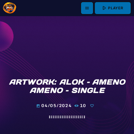
play_arrow
PLAYER
menu
ARTWORK: ALOK – AMENO
AMENO – SINGLE
04/05/2024
10
today