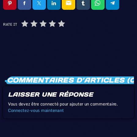
email
RATE IT
COMMENTAIRES D’ARTICLES (0
LAISSER UNE RÉPONSE
Vous devez être connecté pour ajouter un commentaire.
Connectez-vous maintenant