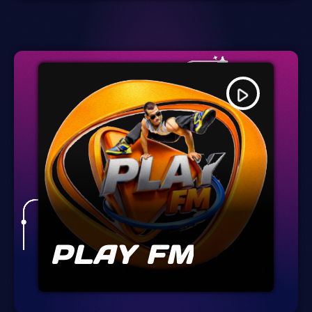
play_arrow
PLAY FM