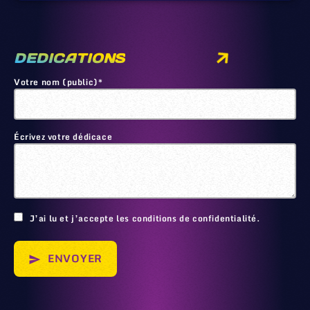
DEDICATIONS
Votre nom (public)*
Écrivez votre dédicace
🙂
J’ai lu et j’accepte les conditions de confidentialité.
ENVOYER
send