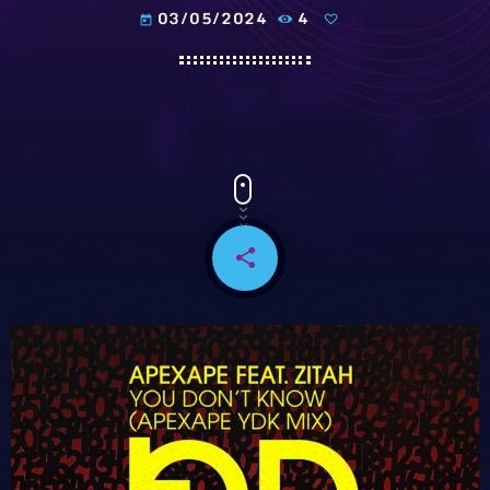
03/05/2024
4
today
share
email