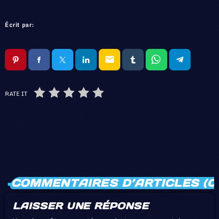
Écrit par:
email
RATE IT
COMMENTAIRES D’ARTICLES (0
LAISSER UNE RÉPONSE