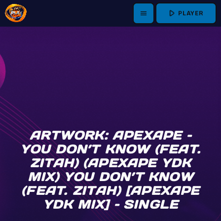
play_arrow
PLAYER
menu
ARTWORK: APEXAPE –
YOU DON’T KNOW (FEAT.
ZITAH) (APEXAPE YDK
MIX) YOU DON’T KNOW
(FEAT. ZITAH) [APEXAPE
YDK MIX] – SINGLE