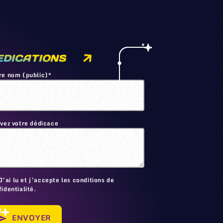
EDICATIONS
re nom (public)*
ivez votre dédicace
🙂
J’ai lu et j’accepte les conditions de
identialité.
ENVOYER
send