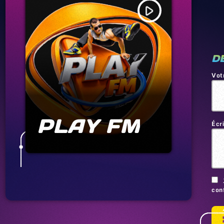
play_arrow
D
Vot
PLAY FM
Écr
conf