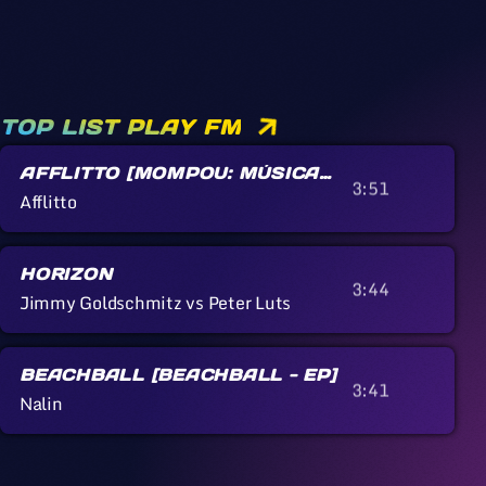
TOP LIST PLAY FM
AFFLITTO [MOMPOU: MÚSICA
3:51
CALLADA]
Afflitto
HORIZON
3:44
Jimmy Goldschmitz vs Peter Luts
BEACHBALL [BEACHBALL - EP]
3:41
Nalin