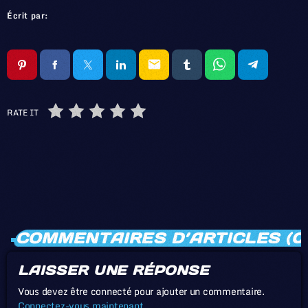
Écrit par:
email
RATE IT
COMMENTAIRES D’ARTICLES (0
LAISSER UNE RÉPONSE
Vous devez être connecté pour ajouter un commentaire.
Connectez-vous maintenant