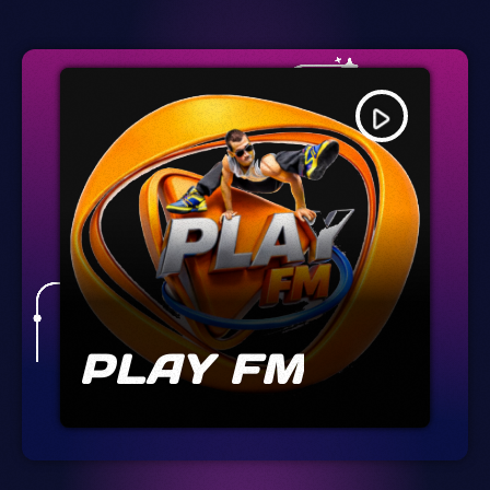
play_arrow
PLAY FM