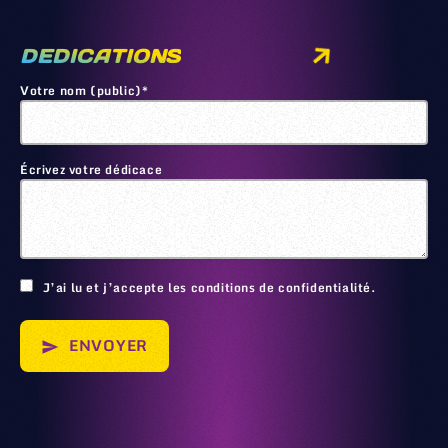
DEDICATIONS
Votre nom (public)*
Écrivez votre dédicace
🙂
J’ai lu et j’accepte les conditions de confidentialité.
ENVOYER
send