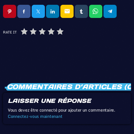
email
RATE IT
COMMENTAIRES D’ARTICLES (0
LAISSER UNE RÉPONSE
Vous devez être connecté pour ajouter un commentaire.
Connectez-vous maintenant