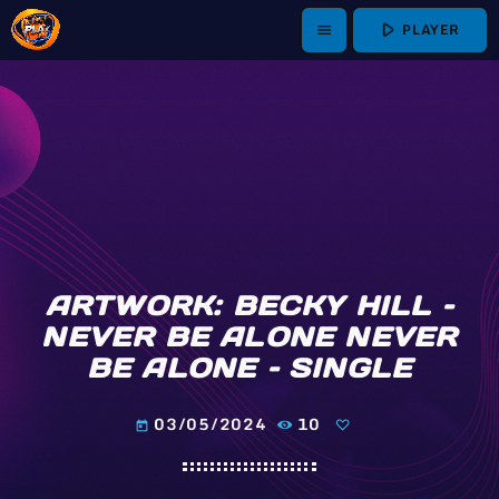
play_arrow
PLAYER
menu
ARTWORK: BECKY HILL –
NEVER BE ALONE NEVER
BE ALONE – SINGLE
03/05/2024
10
today