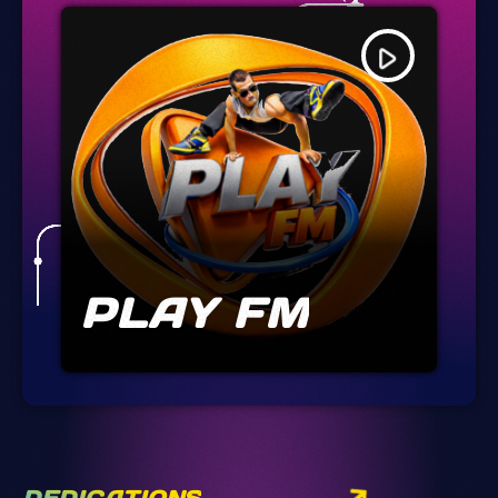
play_arrow
PLAY FM