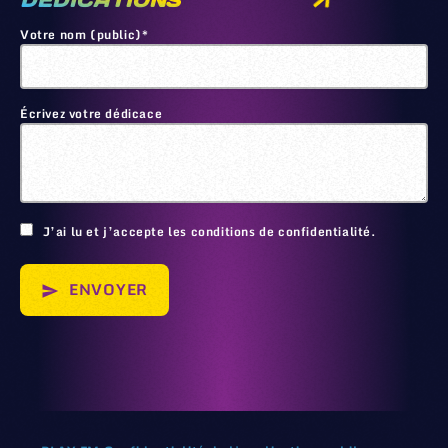
DEDICATIONS
Votre nom (public)*
Écrivez votre dédicace
🙂
J’ai lu et j’accepte les conditions de confidentialité.
ENVOYER
send