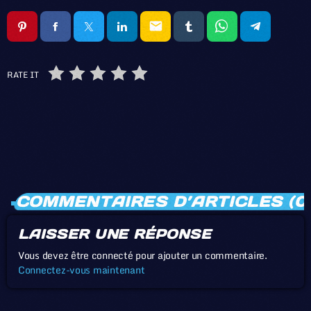
email
RATE IT
COMMENTAIRES D’ARTICLES (0
LAISSER UNE RÉPONSE
Vous devez être connecté pour ajouter un commentaire.
Connectez-vous maintenant