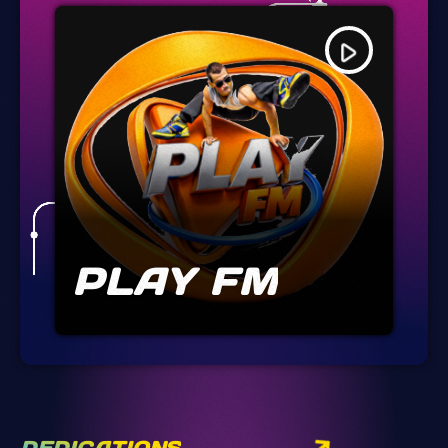
play_arrow
PLAY FM