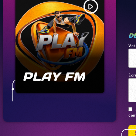
play_arrow
D
Vot
PLAY FM
Écr
conf