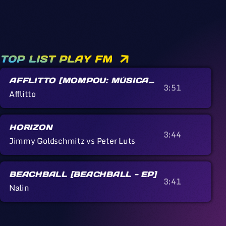
TOP LIST PLAY FM
AFFLITTO [MOMPOU: MÚSICA
3:51
CALLADA]
Afflitto
HORIZON
3:44
Jimmy Goldschmitz vs Peter Luts
BEACHBALL [BEACHBALL - EP]
3:41
Nalin