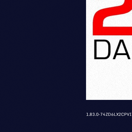
1.83.0-74ZD6LX2CPV