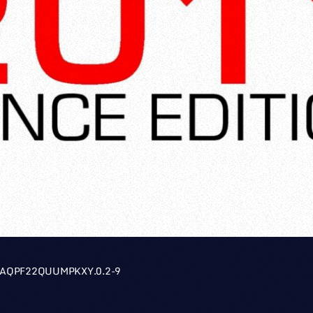
IAQPF22QUUMPKXY.0.2-9