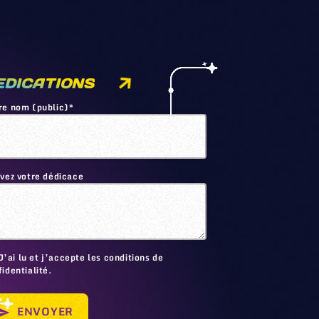
EDICATIONS
re nom (public)*
ivez votre dédicace
🙂
J’ai lu et j’accepte les conditions de
identialité.
ENVOYER
send