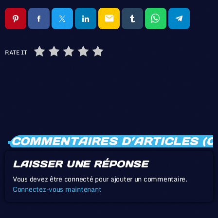
email
RATE IT
COMMENTAIRES D’ARTICLES (0
LAISSER UNE RÉPONSE
Vous devez être connecté pour ajouter un commentaire.
Connectez-vous maintenant