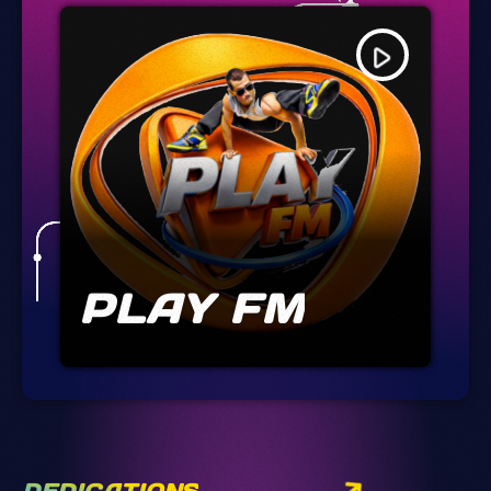
play_arrow
PLAY FM