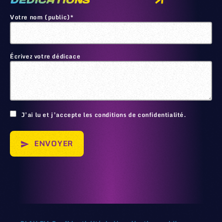
DEDICATIONS
Votre nom (public)*
Écrivez votre dédicace
🙂
J’ai lu et j’accepte les conditions de confidentialité.
ENVOYER
send