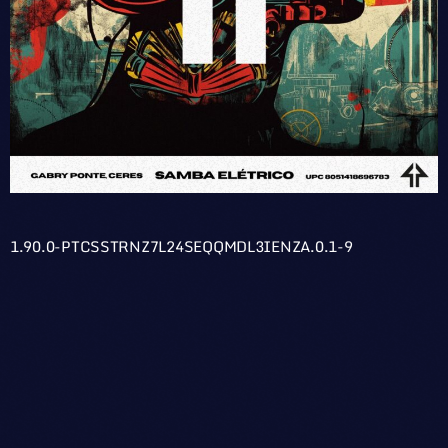
1.90.0-PTCSSTRNZ7L24SEQQMDL3IENZA.0.1-9