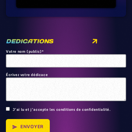
DEDICATIONS
Votre nom (public)*
Écrivez votre dédicace
🙂
J’ai lu et j’accepte les conditions de confidentialité.
ENVOYER
send