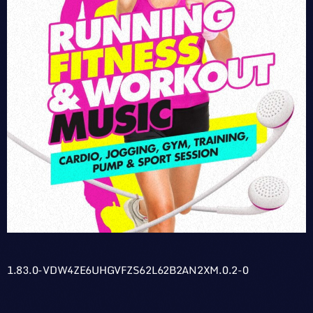
1.83.0-VDW4ZE6UHGVFZS62L62B2AN2XM.0.2-0