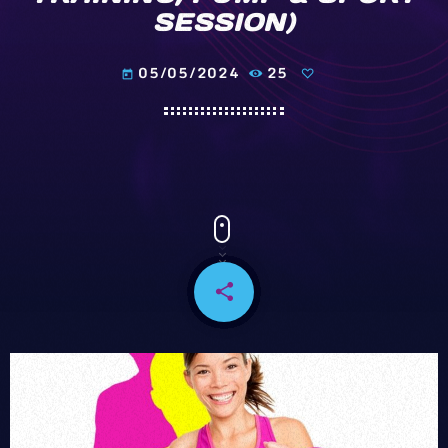
SESSION)
05/05/2024
25
today
share
email