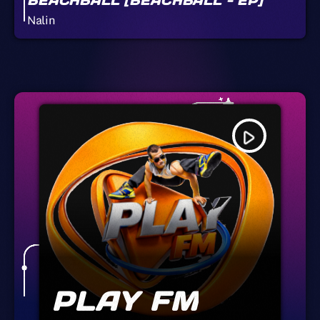
BEACHBALL [BEACHBALL - EP]
Nalin
play_arrow
PLAY FM