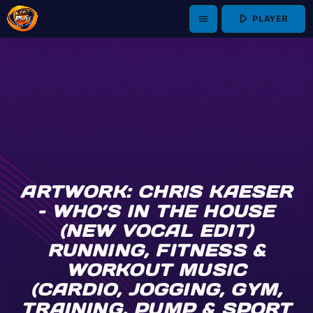
play_arrow
PLAYER
menu
ARTWORK: CHRIS KAESER
– WHO’S IN THE HOUSE
(NEW VOCAL EDIT)
RUNNING, FITNESS &
WORKOUT MUSIC
(CARDIO, JOGGING, GYM,
TRAINING, PUMP & SPORT