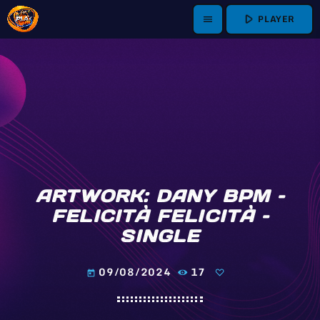
play_arrow
PLAYER
menu
ARTWORK: DANY BPM –
FELICITÀ FELICITÀ –
SINGLE
09/08/2024
17
today