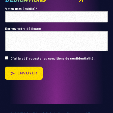
DEDICATIONS
Votre nom (public)*
Écrivez votre dédicace
🙂
J’ai lu et j’accepte les conditions de confidentialité.
ENVOYER
send