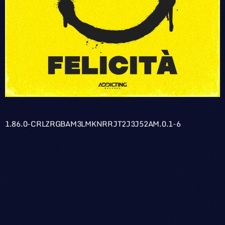
1.86.0-CRLZRGBAM3LMKNRRJT2J3J52AM.0.1-6