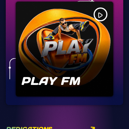
play_arrow
PLAY FM