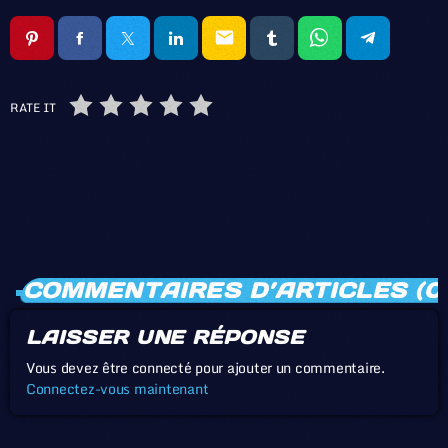
email
RATE IT
COMMENTAIRES D’ARTICLES (0
LAISSER UNE RÉPONSE
Vous devez être connecté pour ajouter un commentaire.
Connectez-vous maintenant