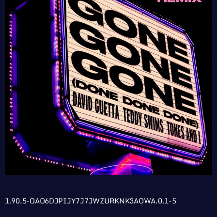
1.90.5-OAO6DJPIJY7J7JWZURKNK3AOWA.0.1-5