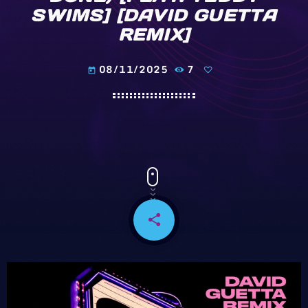
SWIMS] [DAVID GUETTA
REMIX]
08/11/2025
7
today
share
email