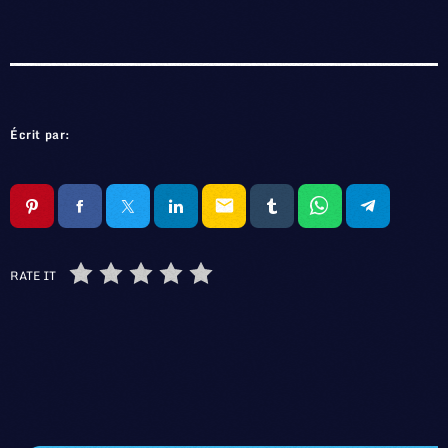
Écrit par:
email
RATE IT