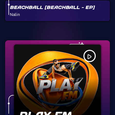
BEACHBALL [BEACHBALL - EP]
Nalin
play_arrow