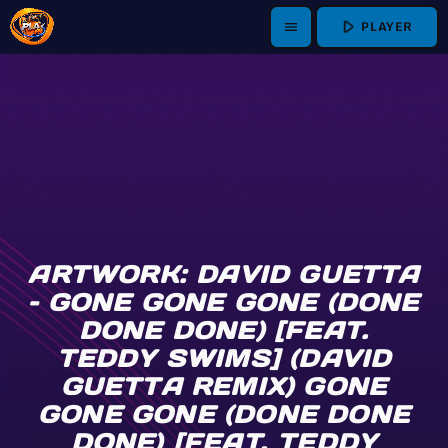
play_arrow
PLAYER
menu
ARTWORK: DAVID GUETTA
– GONE GONE GONE (DONE
DONE DONE) [FEAT.
TEDDY SWIMS] (DAVID
GUETTA REMIX) GONE
GONE GONE (DONE DONE
DONE) [FEAT. TEDDY