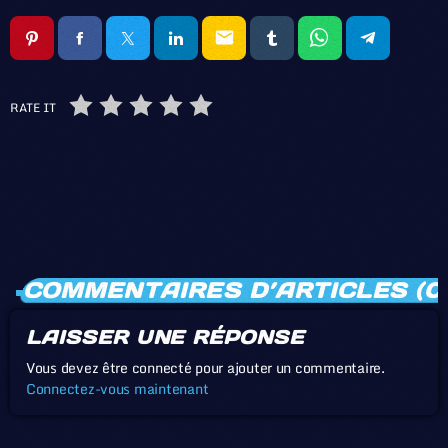
email
RATE IT
COMMENTAIRES D’ARTICLES (0
LAISSER UNE RÉPONSE
Vous devez être connecté pour ajouter un commentaire.
Connectez-vous maintenant