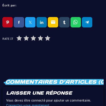
Écrit par:
email
RATE IT
COMMENTAIRES D’ARTICLES (0
LAISSER UNE RÉPONSE
Vous devez être connecté pour ajouter un commentaire.
Connectez-vous maintenant