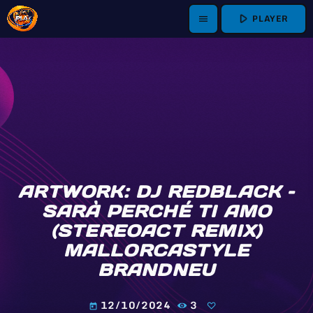
play_arrow
PLAYER
menu
ARTWORK: DJ REDBLACK –
SARÀ PERCHÉ TI AMO
(STEREOACT REMIX)
MALLORCASTYLE
BRANDNEU
12/10/2024
3
today