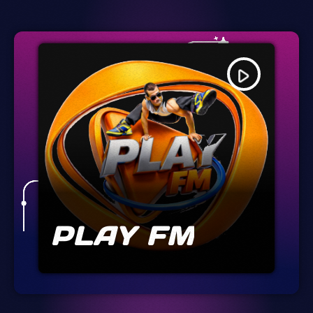
play_arrow
PLAY FM