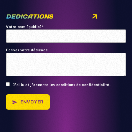
DEDICATIONS
Votre nom (public)*
Écrivez votre dédicace
🙂
J’ai lu et j’accepte les conditions de confidentialité.
ENVOYER
send