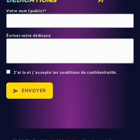
DEDICATIONS
Votre nom (public)*
Écrivez votre dédicace
🙂
J’ai lu et j’accepte les conditions de confidentialité.
ENVOYER
send