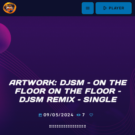
play_arrow
PLAYER
menu
ARTWORK: DJSM – ON THE
FLOOR ON THE FLOOR –
DJSM REMIX – SINGLE
09/05/2024
7
today