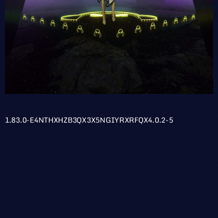
1.83.0-E4NTHXHZB3QX3X5NGIYRXRFQX4.0.2-5