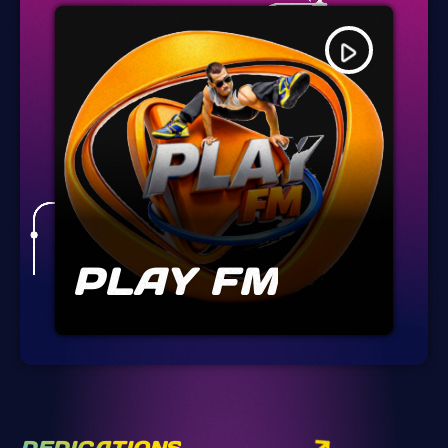
play_arrow
PLAY FM