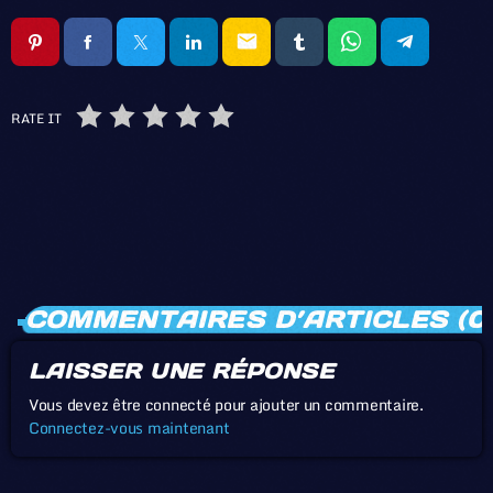
email
RATE IT
COMMENTAIRES D’ARTICLES (0
LAISSER UNE RÉPONSE
Vous devez être connecté pour ajouter un commentaire.
Connectez-vous maintenant