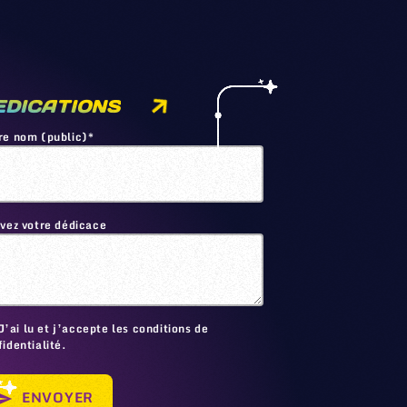
EDICATIONS
re nom (public)*
ivez votre dédicace
🙂
J’ai lu et j’accepte les conditions de
identialité.
ENVOYER
send