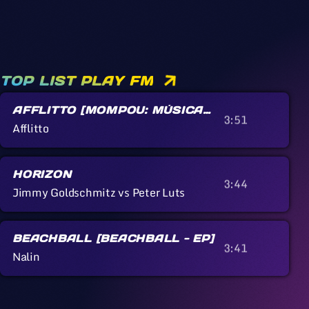
TOP LIST PLAY FM
AFFLITTO [MOMPOU: MÚSICA
3:51
CALLADA]
Afflitto
HORIZON
3:44
Jimmy Goldschmitz vs Peter Luts
BEACHBALL [BEACHBALL - EP]
3:41
Nalin