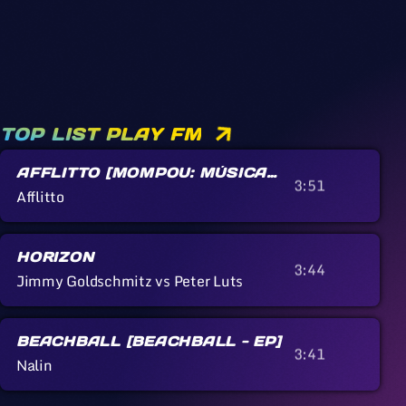
TOP LIST PLAY FM
AFFLITTO [MOMPOU: MÚSICA
3:51
CALLADA]
Afflitto
HORIZON
3:44
Jimmy Goldschmitz vs Peter Luts
BEACHBALL [BEACHBALL - EP]
3:41
Nalin