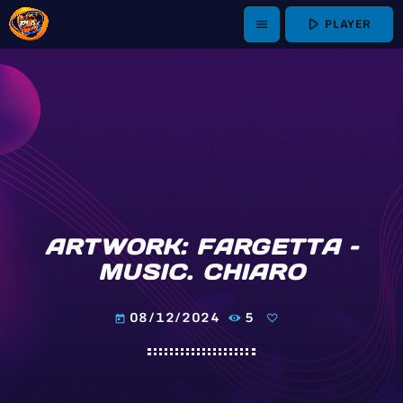
play_arrow
PLAYER
menu
ARTWORK: FARGETTA –
MUSIC. CHIARO
08/12/2024
5
today