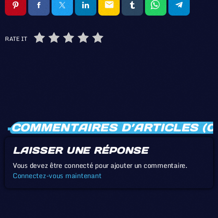
email
RATE IT
COMMENTAIRES D’ARTICLES (0
LAISSER UNE RÉPONSE
Vous devez être connecté pour ajouter un commentaire.
Connectez-vous maintenant