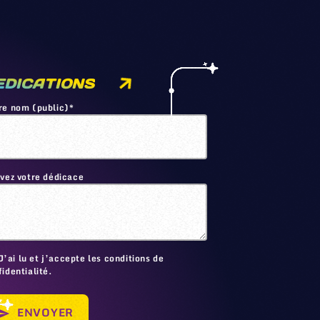
EDICATIONS
re nom (public)*
ivez votre dédicace
🙂
J’ai lu et j’accepte les conditions de
identialité.
ENVOYER
send