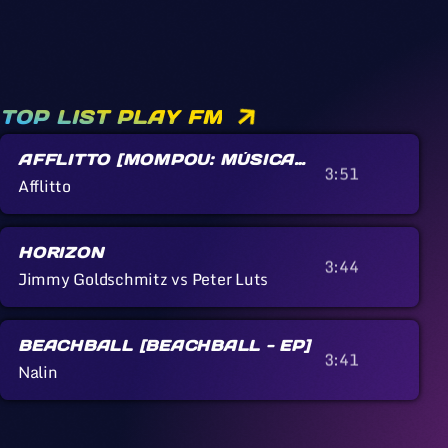
TOP LIST PLAY FM
AFFLITTO [MOMPOU: MÚSICA
3:51
CALLADA]
Afflitto
HORIZON
3:44
Jimmy Goldschmitz vs Peter Luts
BEACHBALL [BEACHBALL - EP]
3:41
Nalin