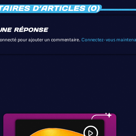
IRES D’ARTICLES (0)
UNE RÉPONSE
connecté pour ajouter un commentaire.
Connectez-vous mainten
play_arrow