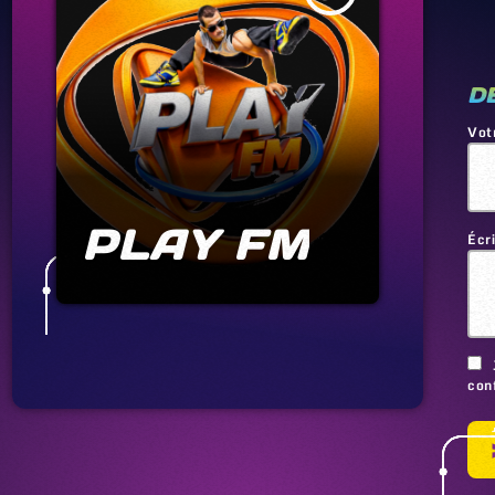
D
Vot
PLAY FM
Écr
conf