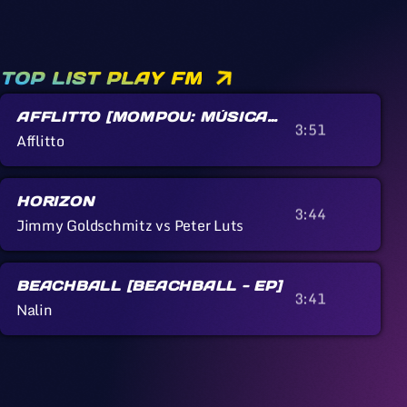
TOP LIST PLAY FM
AFFLITTO [MOMPOU: MÚSICA
3:51
CALLADA]
Afflitto
HORIZON
3:44
Jimmy Goldschmitz vs Peter Luts
BEACHBALL [BEACHBALL - EP]
3:41
Nalin