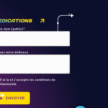
EDICATIONS
re nom (public)*
ivez votre dédicace
🙂
J’ai lu et j’accepte les conditions de
identialité.
ENVOYER
send