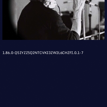
1.86.0-QSIYZZ5Q2NTCVKI3ZW2L6CHZFI.0.1-7