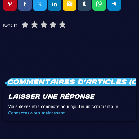
email
RATE IT
COMMENTAIRES D’ARTICLES (0
LAISSER UNE RÉPONSE
Vous devez être connecté pour ajouter un commentaire.
Connectez-vous maintenant