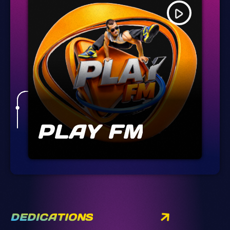
play_arrow
PLAY FM
DEDICATIONS