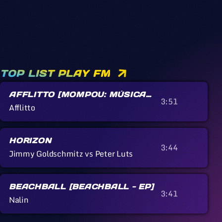
TOP LIST PLAY FM
AFFLITTO [MOMPOU: MÚSICA
3:51
CALLADA]
Afflitto
HORIZON
3:44
Jimmy Goldschmitz vs Peter Luts
BEACHBALL [BEACHBALL - EP]
3:41
Nalin