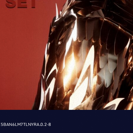
I5BAN6LM7TLNYRA.0.2-8