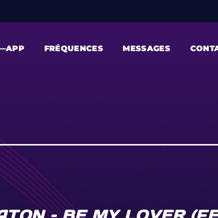
—APP
FRÉQUENCES
MESSAGES
CONT
TON – BE MY LOVER (FE