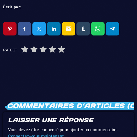
Écrit par:
email
RATE IT
COMMENTAIRES D’ARTICLES (0
LAISSER UNE RÉPONSE
Vous devez être connecté pour ajouter un commentaire.
Connectez-vous maintenant