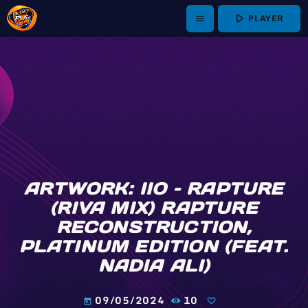
play_arrow
PLAYER
menu
ARTWORK: IIO – RAPTURE
(RIVA MIX) RAPTURE
RECONSTRUCTION,
PLATINUM EDITION (FEAT.
NADIA ALI)
09/05/2024
10
today