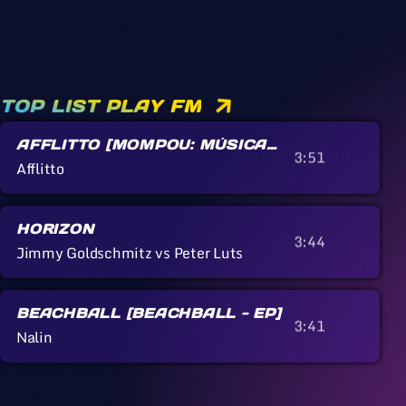
TOP LIST PLAY FM
AFFLITTO [MOMPOU: MÚSICA
3:51
CALLADA]
Afflitto
HORIZON
3:44
Jimmy Goldschmitz vs Peter Luts
BEACHBALL [BEACHBALL - EP]
3:41
Nalin