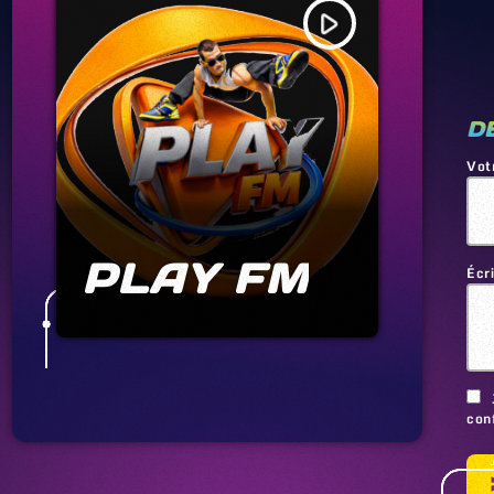
play_arrow
D
Vot
PLAY FM
Écr
conf