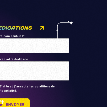
EDICATIONS
re nom (public)*
ivez votre dédicace
🙂
J’ai lu et j’accepte les conditions de
identialité.
ENVOYER
send