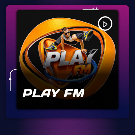
play_arrow
PLAY FM