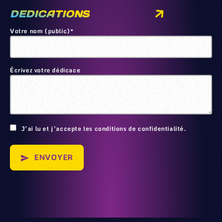
DEDICATIONS
Votre nom (public)*
Écrivez votre dédicace
🙂
J’ai lu et j’accepte les conditions de confidentialité.
ENVOYER
send