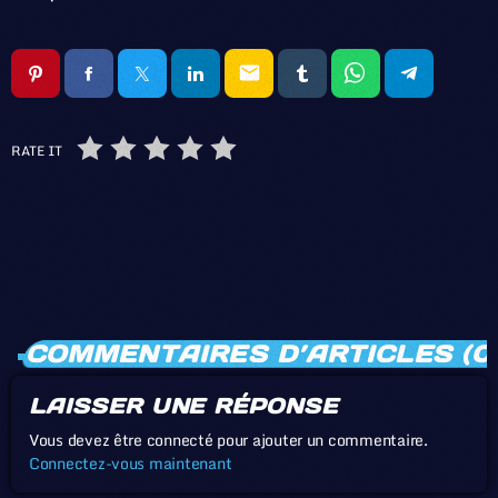
email
RATE IT
COMMENTAIRES D’ARTICLES (0
LAISSER UNE RÉPONSE
Vous devez être connecté pour ajouter un commentaire.
Connectez-vous maintenant