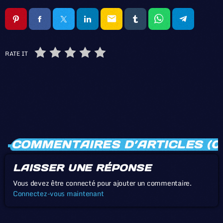
email
RATE IT
COMMENTAIRES D’ARTICLES (0
LAISSER UNE RÉPONSE
Vous devez être connecté pour ajouter un commentaire.
Connectez-vous maintenant