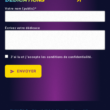
DEDICATIONS
Votre nom (public)*
Écrivez votre dédicace
🙂
J’ai lu et j’accepte les conditions de confidentialité.
ENVOYER
send