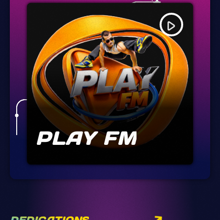
play_arrow
PLAY FM