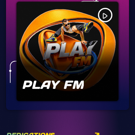
play_arrow
PLAY FM