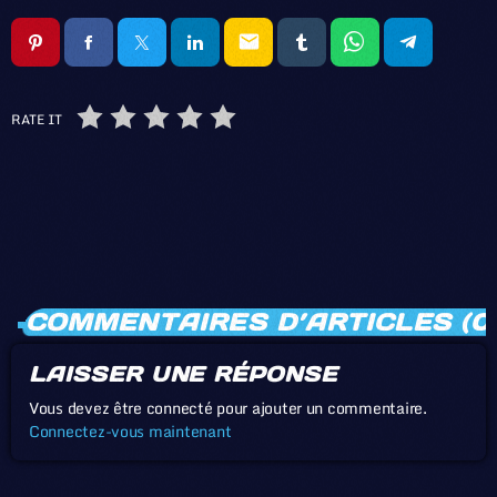
email
RATE IT
COMMENTAIRES D’ARTICLES (0
LAISSER UNE RÉPONSE
Vous devez être connecté pour ajouter un commentaire.
Connectez-vous maintenant