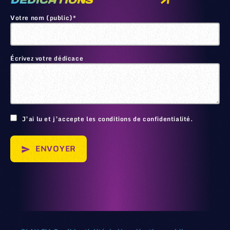
DEDICATIONS
Votre nom (public)*
Écrivez votre dédicace
🙂
J’ai lu et j’accepte les conditions de confidentialité.
ENVOYER
send