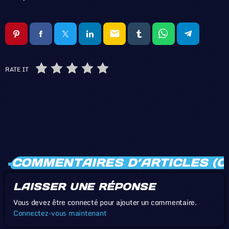
email
RATE IT
COMMENTAIRES D’ARTICLES (0
LAISSER UNE RÉPONSE
Vous devez être connecté pour ajouter un commentaire.
Connectez-vous maintenant