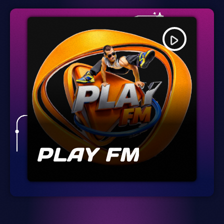
play_arrow
PLAY FM