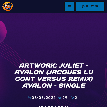
play_arrow
PLAYER
menu
ARTWORK: JULIET –
AVALON (JACQUES LU
CONT VERSUS REMIX)
AVALON – SINGLE
08/05/2024
29
2
today