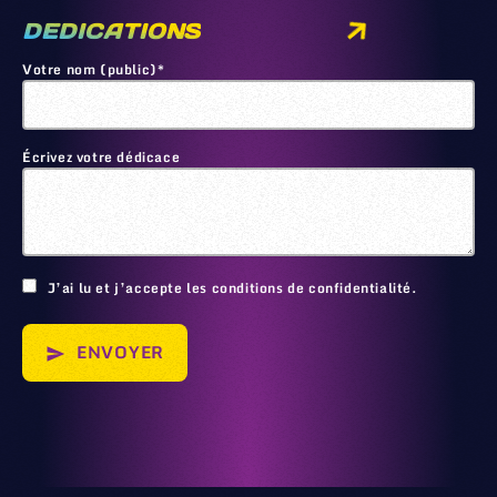
DEDICATIONS
Votre nom (public)*
Écrivez votre dédicace
🙂
J’ai lu et j’accepte les conditions de confidentialité.
ENVOYER
send