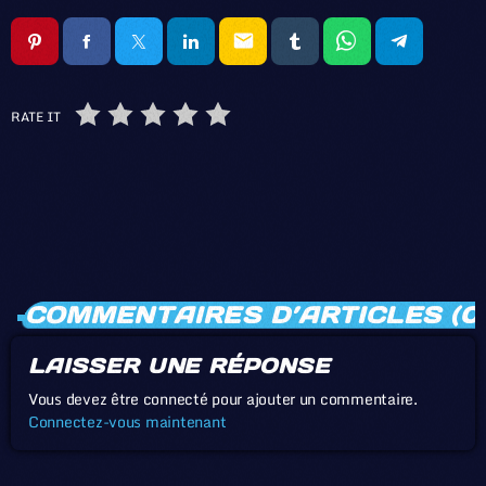
email
RATE IT
COMMENTAIRES D’ARTICLES (0
LAISSER UNE RÉPONSE
Vous devez être connecté pour ajouter un commentaire.
Connectez-vous maintenant