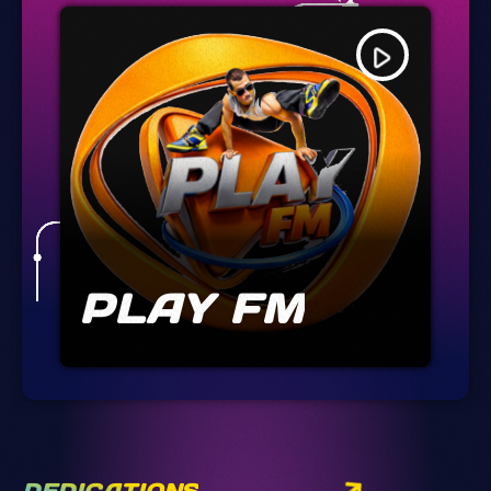
play_arrow
PLAY FM