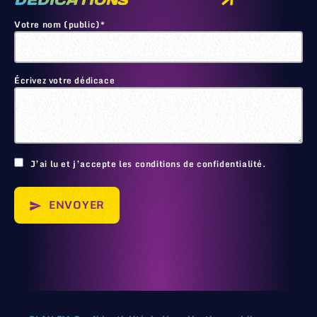
DEDICATIONS
Votre nom (public)*
Écrivez votre dédicace
🙂
J’ai lu et j’accepte les conditions de confidentialité.
ENVOYER
send