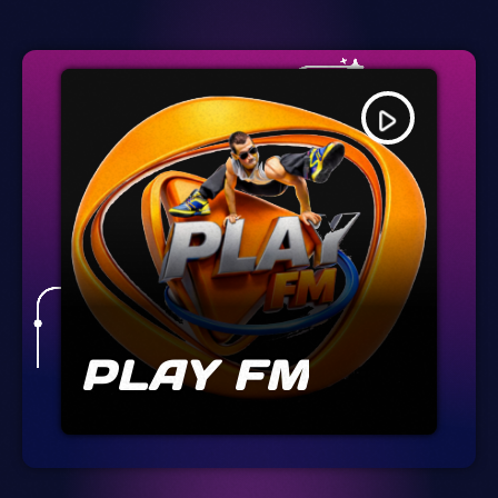
play_arrow
PLAY FM