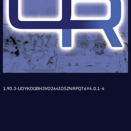
1.90.3-UDYKOGBH3VO264IO5ZNRPQT6Y4.0.1-4