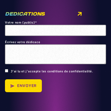
DEDICATIONS
Votre nom (public)*
Écrivez votre dédicace
🙂
J’ai lu et j’accepte les conditions de confidentialité.
ENVOYER
send