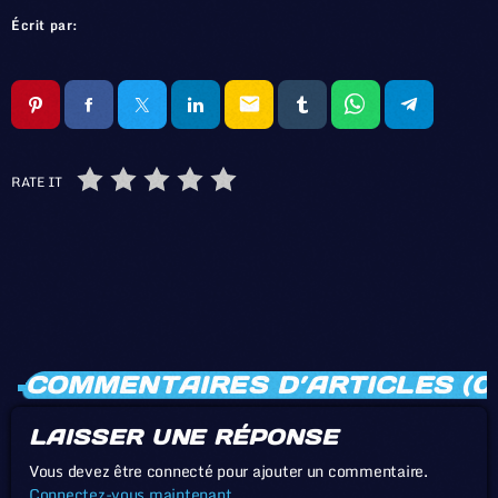
Écrit par:
email
RATE IT
COMMENTAIRES D’ARTICLES (0
LAISSER UNE RÉPONSE
Vous devez être connecté pour ajouter un commentaire.
Connectez-vous maintenant