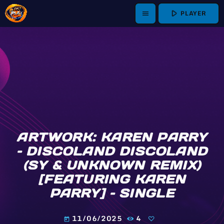
play_arrow
PLAYER
menu
ARTWORK: KAREN PARRY
– DISCOLAND DISCOLAND
(SY & UNKNOWN REMIX)
[FEATURING KAREN
PARRY] – SINGLE
11/06/2025
4
today