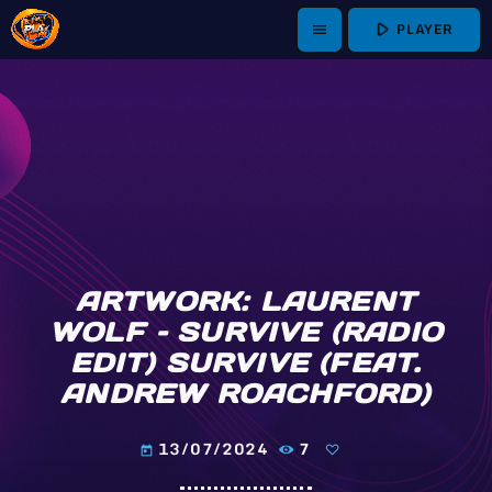
play_arrow
PLAYER
menu
ARTWORK: LAURENT
WOLF – SURVIVE (RADIO
EDIT) SURVIVE (FEAT.
ANDREW ROACHFORD)
13/07/2024
7
today