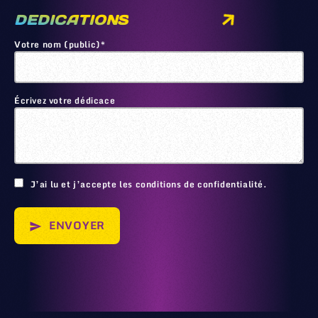
DEDICATIONS
Votre nom (public)*
Écrivez votre dédicace
🙂
J’ai lu et j’accepte les conditions de confidentialité.
ENVOYER
send