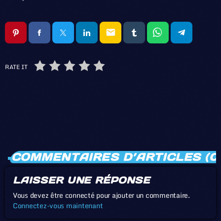
email
RATE IT
COMMENTAIRES D’ARTICLES (0
LAISSER UNE RÉPONSE
Vous devez être connecté pour ajouter un commentaire.
Connectez-vous maintenant