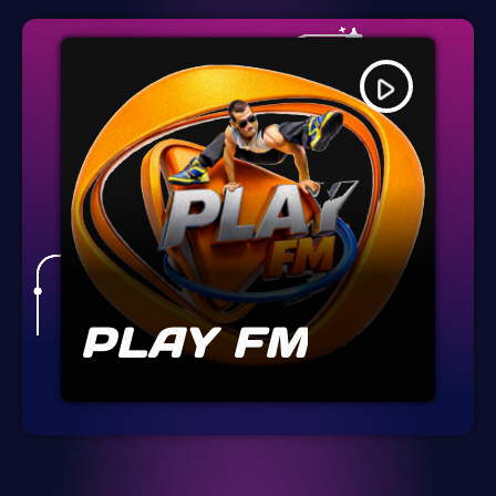
play_arrow
PLAY FM