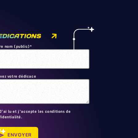
EDICATIONS
re nom (public)*
ivez votre dédicace
🙂
J’ai lu et j’accepte les conditions de
identialité.
ENVOYER
send