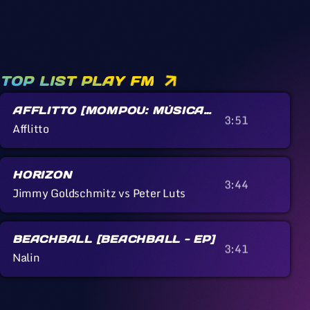
TOP LIST PLAY FM
AFFLITTO [MOMPOU: MÚSICA
3:51
CALLADA]
Afflitto
HORIZON
3:44
Jimmy Goldschmitz vs Peter Luts
BEACHBALL [BEACHBALL - EP]
3:41
Nalin