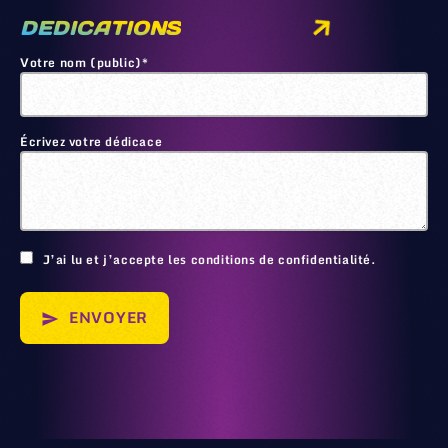
DEDICATIONS
Votre nom (public)*
Écrivez votre dédicace
🙂
J’ai lu et j’accepte les conditions de confidentialité.
ENVOYER
send