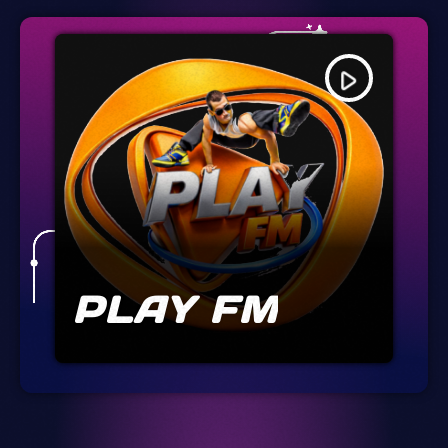
play_arrow
PLAY FM