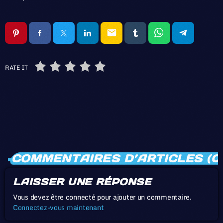
email
RATE IT
COMMENTAIRES D’ARTICLES (0
LAISSER UNE RÉPONSE
Vous devez être connecté pour ajouter un commentaire.
Connectez-vous maintenant