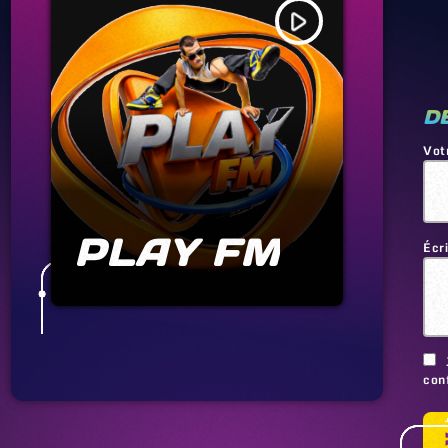
play_arrow
D
Vot
PLAY FM
Écr
conf