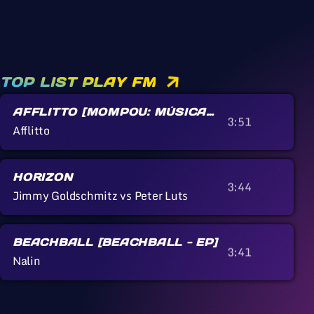
TOP LIST PLAY FM
AFFLITTO [MOMPOU: MÚSICA
3:51
CALLADA]
Afflitto
HORIZON
3:44
Jimmy Goldschmitz vs Peter Luts
BEACHBALL [BEACHBALL - EP]
3:41
Nalin