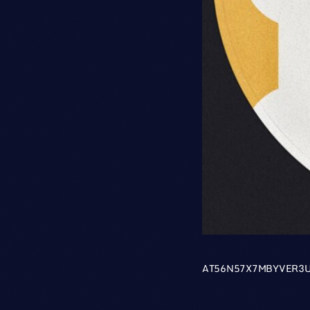
AT56N57X7MBYVER3