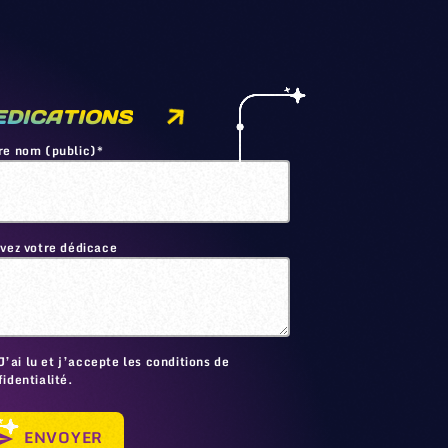
EDICATIONS
re nom (public)*
ivez votre dédicace
🙂
J’ai lu et j’accepte les conditions de
identialité.
ENVOYER
send