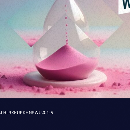
V6LHLRXKURKHNRWU.0.1-5