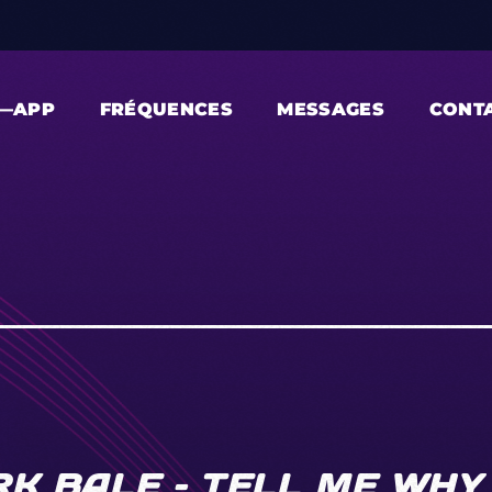
—APP
FRÉQUENCES
MESSAGES
CONT
K BALE – TELL ME WHY 