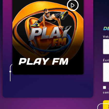
play_arrow
D
Vot
PLAY FM
Écr
conf