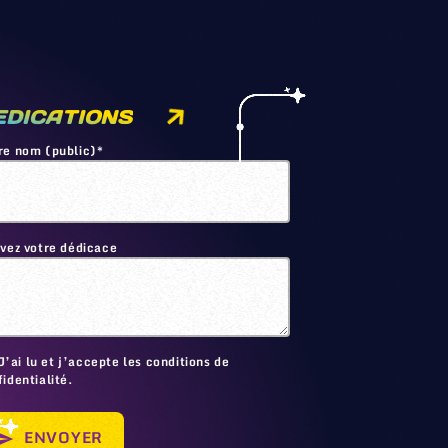
EDICATIONS
re nom (public)*
ivez votre dédicace
🙂
J’ai lu et j’accepte les conditions de
identialité.
ENVOYER
send