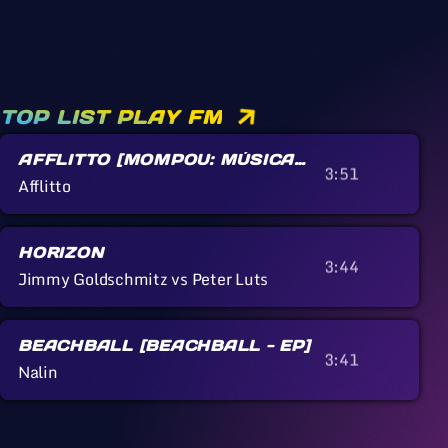
TOP LIST PLAY FM
AFFLITTO [MOMPOU: MÚSICA
3:51
CALLADA]
Afflitto
HORIZON
3:44
Jimmy Goldschmitz vs Peter Luts
BEACHBALL [BEACHBALL - EP]
3:41
Nalin