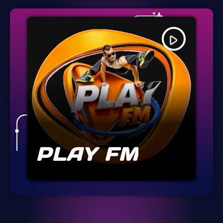
play_arrow
PLAY FM