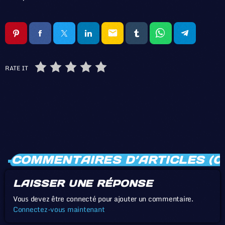
email
RATE IT
COMMENTAIRES D’ARTICLES (0
LAISSER UNE RÉPONSE
Vous devez être connecté pour ajouter un commentaire.
Connectez-vous maintenant