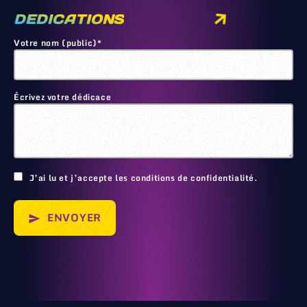
DEDICATIONS
Votre nom (public)*
Écrivez votre dédicace
🙂
J’ai lu et j’accepte les conditions de confidentialité.
ENVOYER
send