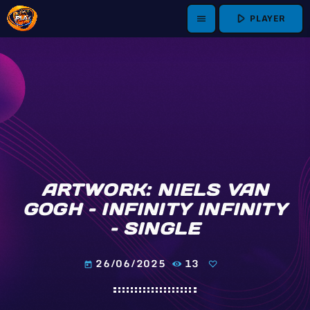
play_arrow
PLAYER
menu
ARTWORK: NIELS VAN
GOGH – INFINITY INFINITY
– SINGLE
26/06/2025
13
today