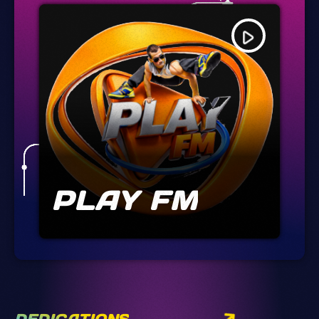
play_arrow
PLAY FM