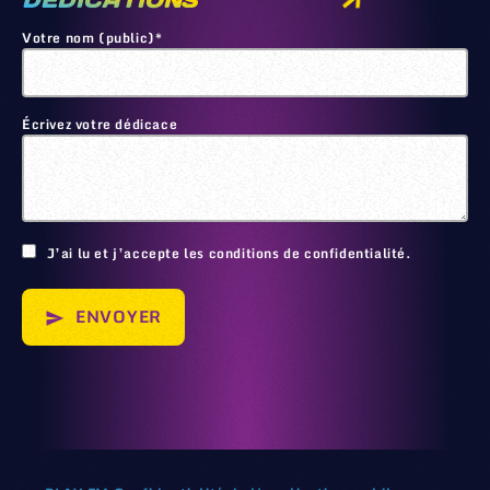
DEDICATIONS
Votre nom (public)*
Écrivez votre dédicace
🙂
J’ai lu et j’accepte les conditions de confidentialité.
ENVOYER
send