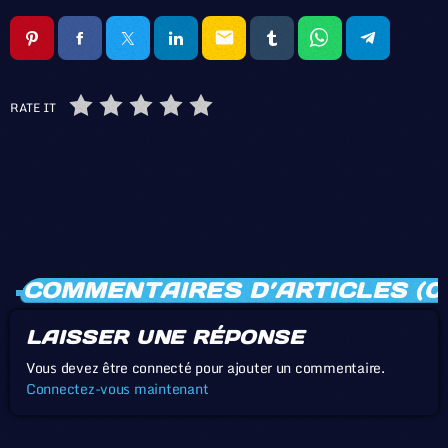
email
RATE IT
COMMENTAIRES D’ARTICLES (0
LAISSER UNE RÉPONSE
Vous devez être connecté pour ajouter un commentaire.
Connectez-vous maintenant